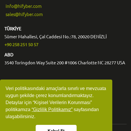
info@hifyber.com
sales@hifyber.com
TÜRKİYE
Sümer Mahallesi, Çal Caddesi No.:78, 20020 DENİZLİ
+90 258 251 50 57
ABD
3540 Toringdon Way Suite 200 #1006 Charlotte NC 28277 USA
Veri politikasındaki amaçlarla sınırlı ve mevzuata
uygun şekilde çerez konumlandırmaktayız.
Detaylar için “Kişisel Verilerin Korunması”
politikamıza
“Gizlilik Politikamız”
sayfasından
ulaşabilirsiniz.
Kabul Et